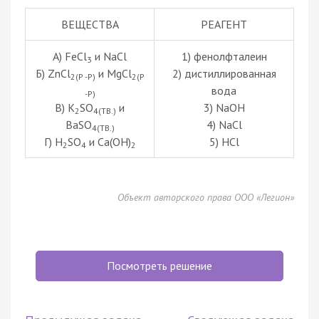
ВЕЩЕСТВА
РЕАГЕНТ
А) FeCl
и NaCl
1) фенолфталеин
3
Б) ZnCl
и MgCl
2) дистиллированная
2(Р -Р)
2(Р
вода
-Р)
В) K
SO
и
3) NaOH
2
4(ТВ.)
BaSO
4) NaCl
4(ТВ.)
Г) H
SO
и Ca(OH)
5) HCl
2
4
2
Объект авторского права ООО «Легион»
Посмотреть решение