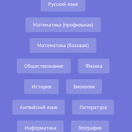
Русский язык
Математика (профильная)
Математика (базовая)
Обществознание
Физика
История
Биология
Английский язык
Литература
Информатика
География