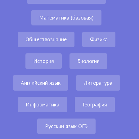
Математика (базовая)
Обществознание
Физика
История
Биология
Английский язык
Литература
Информатика
География
Русский язык ОГЭ