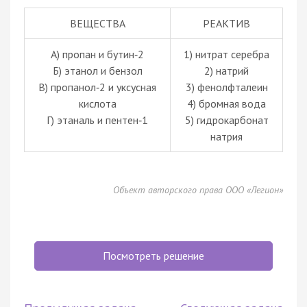
ВЕЩЕСТВА
РЕАКТИВ
А) пропан и бутин‑2
1) нитрат серебра
Б) этанол и бензол
2) натрий
В) пропанол‑2 и уксусная
3) фенолфталеин
кислота
4) бромная вода
Г) этаналь и пентен‑1
5) гидрокарбонат
натрия
Объект авторского права ООО «Легион»
Посмотреть решение