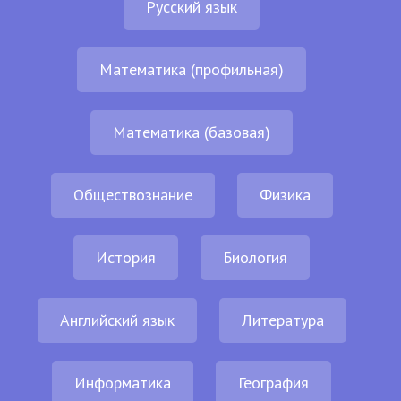
Русский язык
Математика (профильная)
Математика (базовая)
Обществознание
Физика
История
Биология
Английский язык
Литература
Информатика
География