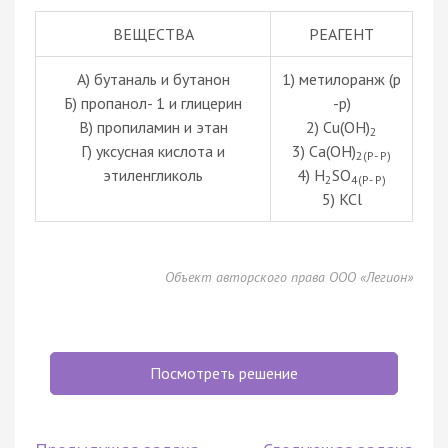
ВЕЩЕСТВА
РЕАГЕНТ
А) бутаналь и бутанон
1) метилоранж (р
Б) пропанол- 1 и глицерин
-р)
В) пропиламин и этан
2) Cu(OH)
2
Г) уксусная кислота и
3) Ca(OH)
2(Р- Р)
этиленгликоль
4) H
SO
2
4(Р- Р)
5) KCl
Объект авторского права ООО «Легион»
Посмотреть решение