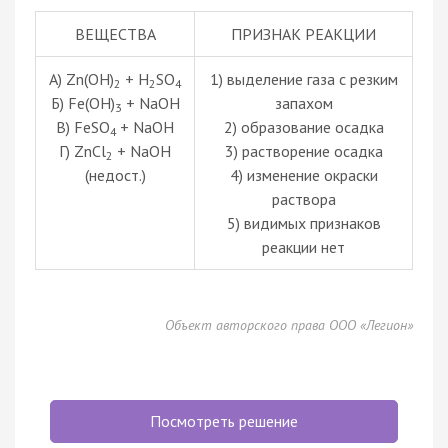
ВЕЩЕСТВА
ПРИЗНАК РЕАКЦИИ
А) Zn(OH)
+ H
SO
1) выделение газа с резким
2
2
4
Б) Fe(OH)
+ NaOH
запахом
3
В) FeSO
+ NaOH
2) образование осадка
4
Г) ZnCl
+ NaOH
3) растворение осадка
2
(недост.)
4) изменение окраски
раствора
5) видимых признаков
реакции нет
Объект авторского права ООО «Легион»
Посмотреть решение