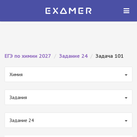
Экзамер — ЕГЭ 2027
×
ОТКРЫТЬ
Экзамер
Бесплатно - В Google Play
ЕГЭ по химии 2027
/
Задание 24
/
Задача 101
Химия
Задания
Задание 24