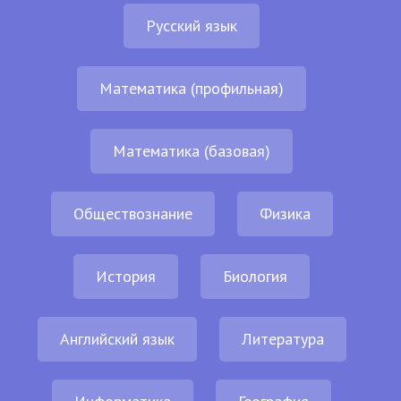
Русский язык
Математика (профильная)
Математика (базовая)
Обществознание
Физика
История
Биология
Английский язык
Литература