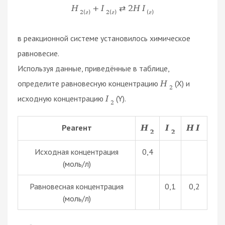
H
+
I
⇄
2
H
I
2
(
г
)
2
(
г
)
(
г
)
в реакционной системе установилось химическое
равновесие.
Используя данные, приведённые в таблице,
определите равновесную концентрацию
(X) и
H
2
исходную концентрацию
(Y).
I
2
Реагент
H
I
H
I
2
2
Исходная концентрация
0,4
(моль/л)
Равновесная концентрация
0,1
0,2
(моль/л)