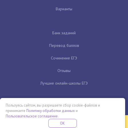
Варианты
Банк заданий
Перевод баллов
Сочинение ЕГЭ
Отзывы
Лучшие онлайн-школы ЕГЭ
Пользуясь сайтом, вы разрешаете сбор cookie-файлов и
принимаете
Политику обработки данных
и
Пользовательское соглашение
.
Бесплатная летняя школа
OK
ПОДРОБНЕЕ
ПРОВЕДИ ЭТО ЛЕТО С ПОЛЬЗОЙ