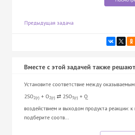
Предыдущая задача
Вместе с этой задачей также решают
Установите соответствие между оказываемым
2SO
+ O
⇄ 2SO
+ Q
2(г)
2(г)
3(г)
воздействием и выходом продукта реакции: к 
подберите соотв…