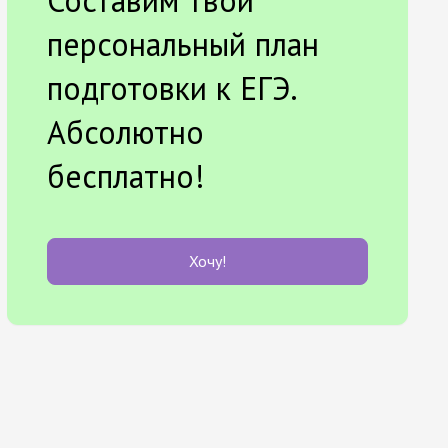
Составим твой
персональный план
подготовки к ЕГЭ.
Абсолютно
бесплатно!
Хочу!