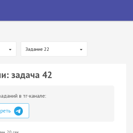
Задание 22
и: задача 42
аданий в тг-канале:
треть
ин. 20 сек.