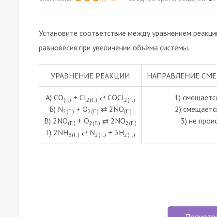
Установите соответствие между уравнением реакци
равновесия при увеличении объёма системы.
УРАВНЕНИЕ РЕАКЦИИ
НАПРАВЛЕНИЕ СМЕ
А) CO
+ Cl
⇄ COCl
1) смещаетс
(Г.)
2(Г.)
2(Г.)
Б) N
+ O
⇄ 2NO
2) смещаетс
2(Г.)
2(Г.)
(Г.)
В) 2NO
+ O
⇄ 2NO
3) не про
(Г.)
2(Г.)
2(Г.)
Г) 2NH
⇄ N
+ 3H
3(Г.)
2(Г.)
2(Г.)
Посмотр