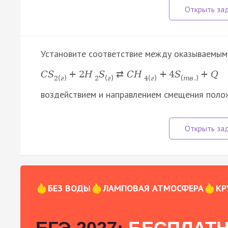
Установите соответствие между оказываемым
C
S
+
2
H
S
⇄
C
H
+
4
S
+
Q
2
(
г
)
2
(
г
)
4
(
г
)
(
т
в
.
)
воздействием и направлением смещения полож
БЕЗ ВОДЫ
ЛАМПОВАЯ АТМОСФЕРА
КР