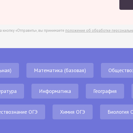
а кнопку «Отправить», вы принимаете
положение об обработке персональн
ьная)
Математика (базовая)
Общество
ература
Информатика
География
ствознание ОГЭ
Химия ОГЭ
Биология 