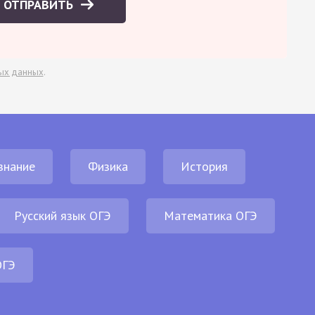
ОТПРАВИТЬ
ых данных
.
знание
Физика
История
Русский язык ОГЭ
Математика ОГЭ
ОГЭ