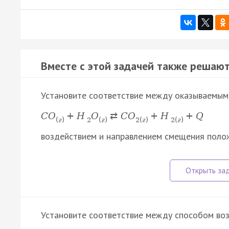
Вместе с этой задачей также решают
Установите соответствие между оказываемым
C
O
+
H
O
⇄
C
O
+
H
+
Q
(
г
)
2
(
г
)
2
(
г
)
2
(
г
)
воздействием и направлением смещения поло
Установите соответствие между способом воз