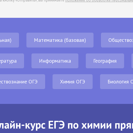
а кнопку «Отправить», вы принимаете
положение об обработке персональн
ьная)
Математика (базовая)
Общество
ература
Информатика
География
ствознание ОГЭ
Химия ОГЭ
Биология 
лайн-курс ЕГЭ по химии пря