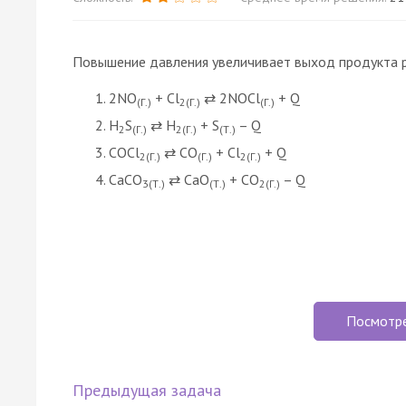
Повышение давления увеличивает выход продукта р
2NO
+ Cl
⇄ 2NOCl
+ Q
(Г.)
2(Г.)
(Г.)
H
S
⇄ H
+ S
– Q
2
(Г.)
2(Г.)
(Т.)
COCl
⇄ CO
+ Cl
+ Q
2(Г.)
(Г.)
2(Г.)
CaCO
⇄ CaO
+ CO
– Q
3(Т.)
(Т.)
2(Г.)
Посмотр
Предыдущая задача