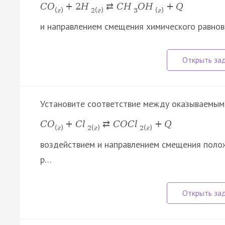
C
O
+
2
H
⇄
C
H
O
H
+
Q
(
г
)
2
(
г
)
3
(
г
)
и направлением смещения химического равнове
Установите соответствие между оказываемым
C
O
+
C
l
⇄
C
O
C
l
+
Q
(
г
)
2
(
г
)
2
(
г
)
воздействием и направлением смещения полож
р…