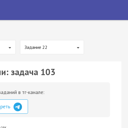
Задание 22
ии: задача 103
аданий в тг-канале:
треть
 сек.