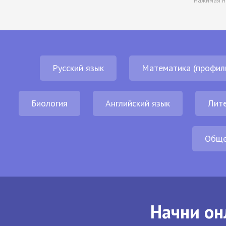
Нажимая н
Русский язык
Математика (профил
Биология
Английский язык
Лит
Обще
Начни он