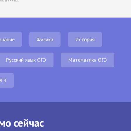
ых данных
.
знание
Физика
История
Русский язык ОГЭ
Математика ОГЭ
ОГЭ
мо сейчас