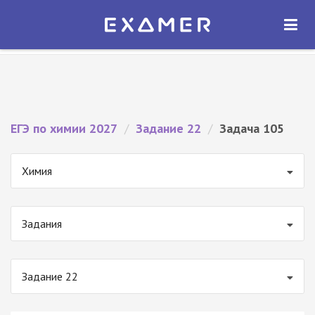
Экзамер — ЕГЭ 2027
×
ОТКРЫТЬ
Экзамер
Бесплатно - В Google Play
ЕГЭ по химии 2027
/
Задание 22
/
Задача 105
Химия
Задания
Задание 22