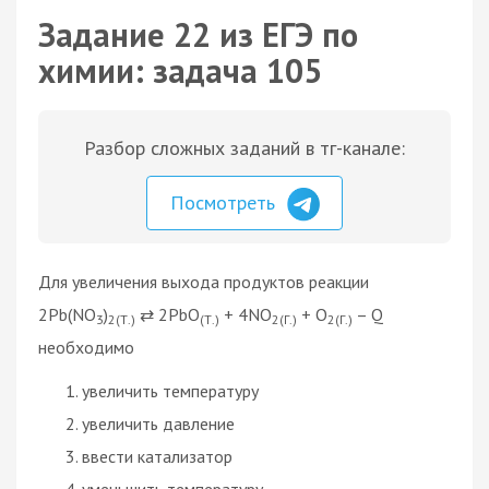
Задание 22 из ЕГЭ по
химии: задача 105
Разбор сложных заданий в тг-канале:
Посмотреть
Для увеличения выхода продуктов реакции
2Pb(NO
)
⇄ 2PbO
+ 4NO
+ O
– Q
3
2(Т.)
(Т.)
2(Г.)
2(Г.)
необходимо
увеличить температуру
увеличить давление
ввести катализатор
уменьшить температуру