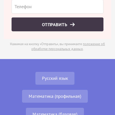
ОТПРАВИТЬ
Нажимая на кнопку «Отправить», вы принимаете
положение об
обработке персональных данных
.
Русский язык
Математика (профильная)
Математика (базовая)