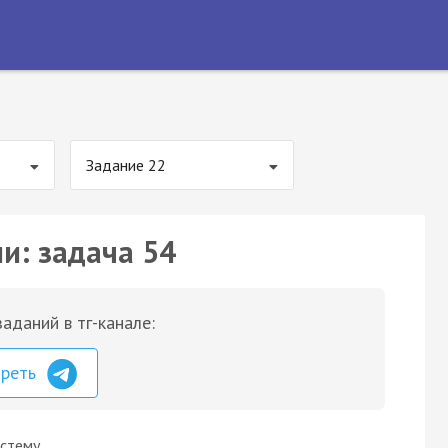
Задание 22
и: задача 54
аданий в тг-канале:
треть
истему