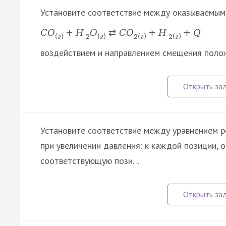
Установите соответствие между оказываемым
C
O
+
H
O
⇄
C
O
+
H
+
Q
(
г
)
2
(
г
)
2
(
г
)
2
(
г
)
воздействием и направлением смещения поло
Установите соответствие между уравнением р
при увеличении давления: к каждой позиции, 
соответствующую пози…