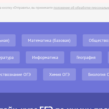
а кнопку «Отправить», вы принимаете
положение об обработке персональн
ьная)
Математика (базовая)
Общество
ература
Информатика
География
ствознание ОГЭ
Химия ОГЭ
Биология 