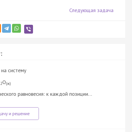
Следующая задача
:
 на систему
H
O
2
(ж)
еского равновесия: к каждой позиции…