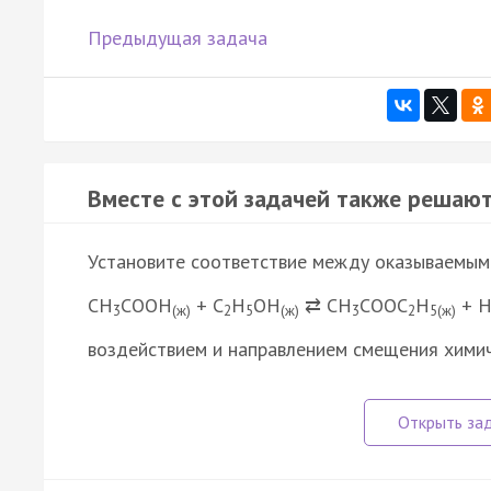
Предыдущая задача
Вместе с этой задачей также решают
Установите соответствие между оказываемым
CH
COOH
+ C
H
OH
⇄ CH
COOC
H
+ 
3
(ж)
2
5
(ж)
3
2
5(ж)
воздействием и направлением смещения химич