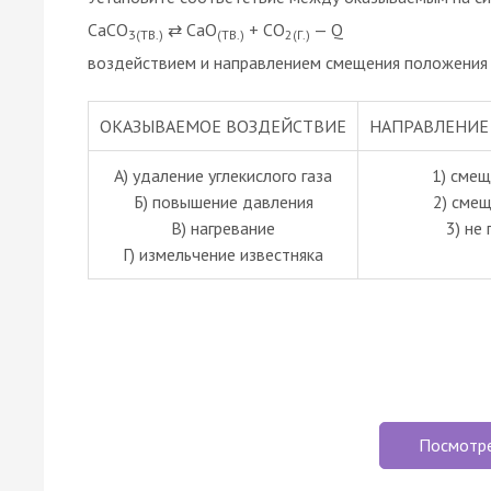
CaCO
⇄ CaO
+ CO
— Q
3(ТВ.)
(ТВ.)
2(Г.)
воздействием и направлением смещения положения 
ОКАЗЫВАЕМОЕ ВОЗДЕЙСТВИЕ
НАПРАВЛЕНИЕ
А) удаление углекислого газа
1) смещ
Б) повышение давления
2) сме
В) нагревание
3) не
Г) измельчение известняка
Посмотр