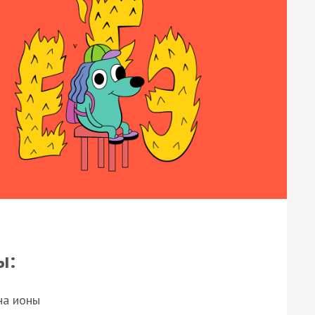
ы:
на ионы