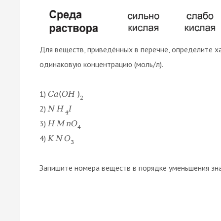
Для веществ, приведённых в перечне, определите 
одинаковую концентрацию (моль/л).
1)
C
a
(
O
H
)
2
2)
N
H
I
4
3)
H
M
n
O
4
4)
K
N
O
3
Запишите номера веществ в порядке уменьшения зна