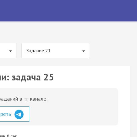
Задание 21
и: задача 25
аданий в тг-канале:
треть
ин. 8 сек.