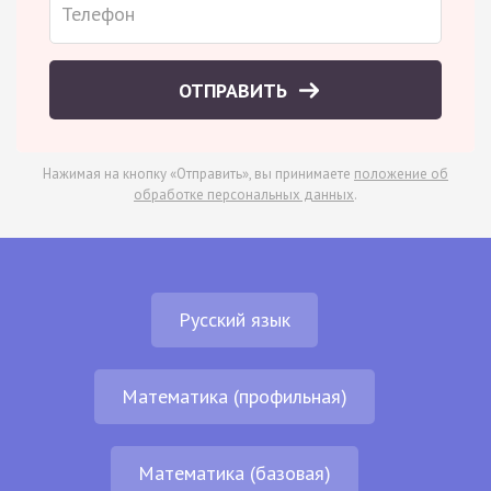
ОТПРАВИТЬ
Нажимая на кнопку «Отправить», вы принимаете
положение об
обработке персональных данных
.
Русский язык
Математика (профильная)
Математика (базовая)