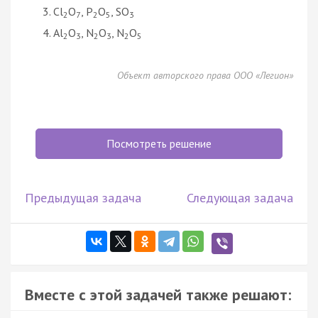
Cl
O
, P
O
, SO
2
7
2
5
3
Al
O
, N
O
, N
O
2
3
2
3
2
5
Объект авторского права ООО «Легион»
Посмотреть решение
Предыдущая задача
Следующая задача
Вместе с этой задачей также решают: