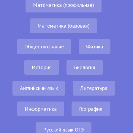
Математика (профильная)
Математика (базовая)
Обществознание
Физика
История
Биология
Английский язык
Литература
Информатика
География
Русский язык ОГЭ