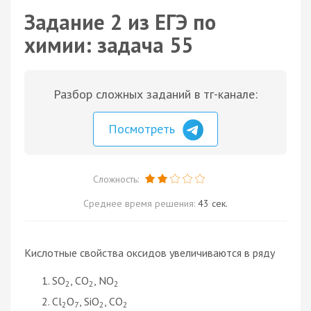
Задание 2 из ЕГЭ по
химии: задача 55
Разбор сложных заданий в тг-канале:
Посмотреть
Сложность:
Среднее время решения:
43 сек.
Кислотные свойства оксидов увеличиваются в ряду
SO
, CO
, NO
2
2
2
Cl
O
, SiO
, CO
2
7
2
2