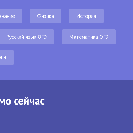
знание
Физика
История
Русский язык ОГЭ
Математика ОГЭ
ОГЭ
мо сейчас