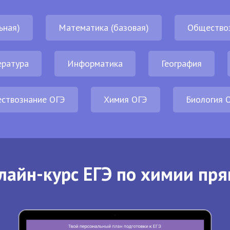
ьная)
Математика (базовая)
Общество
ература
Информатика
География
ствознание ОГЭ
Химия ОГЭ
Биология 
лайн-курс ЕГЭ по химии пря