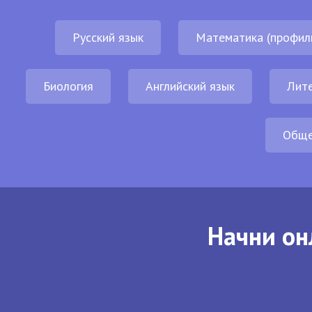
Русский язык
Математика (профил
Биология
Английский язык
Лит
Обще
Начни он