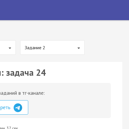
Задание 2
: задача 24
аданий в тг-канале:
треть
ин. 37 сек.