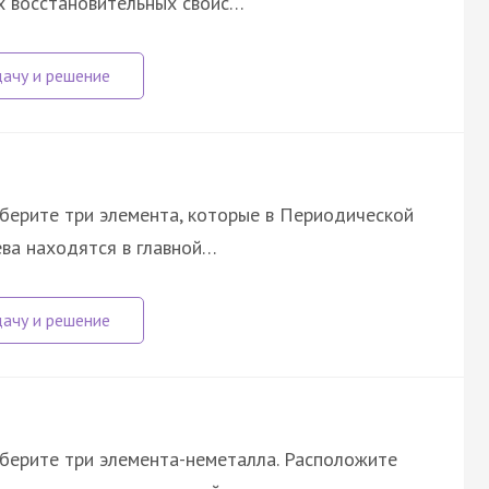
х восстановительных свойс…
ыберите три элемента, которые в Периодической
ева находятся в главной…
ыберите три элемента-неметалла. Расположите