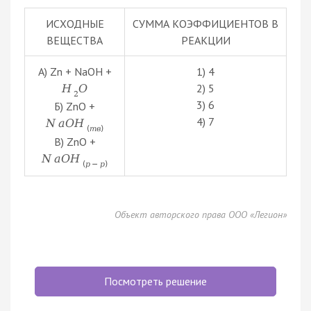
ИСХОДНЫЕ
СУММА КОЭФФИЦИЕНТОВ В
ВЕЩЕСТВА
РЕАКЦИИ
А) Zn + NaOH +
1) 4
2) 5
H
O
2
3) 6
Б) ZnO +
4) 7
N
a
O
H
(
т
в
)
В) ZnO +
N
a
O
H
(
р
−
р
)
Объект авторского права ООО «Легион»
Посмотреть решение