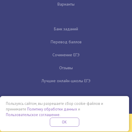
Варианты
Банк заданий
Перевод баллов
Сочинение ЕГЭ
Отзывы
Лучшие онлайн-школы ЕГЭ
Пользуясь сайтом, вы разрешаете сбор cookie-файлов и
принимаете
Политику обработки данных
и
Пользовательское соглашение
.
Бесплатная летняя школа
OK
ПОДРОБНЕЕ
ПРОВЕДИ ЭТО ЛЕТО С ПОЛЬЗОЙ