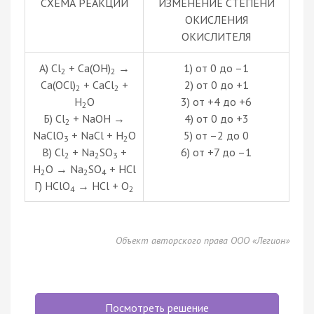
СХЕМА РЕАКЦИИ
ИЗМЕНЕНИЕ СТЕПЕНИ
ОКИСЛЕНИЯ
ОКИСЛИТЕЛЯ
А) Cl
+ Ca(OH)
→
1) от 0 до –1
2
2
Ca(OCl)
+ CaCl
+
2) от 0 до +1
2
2
H
O
3) от +4 до +6
2
Б) Cl
+ NaOH →
4) от 0 до +3
2
NaClO
+ NaCl + H
O
5) от –2 до 0
3
2
В) Cl
+ Na
SO
+
6) от +7 до –1
2
2
3
H
O → Na
SO
+ HCl
2
2
4
Г) HClO
→ HCl + O
4
2
Объект авторского права ООО «Легион»
Посмотреть решение