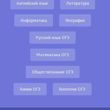
Английский язык
Литература
Информатика
География
Русский язык ОГЭ
Математика ОГЭ
Обществознание ОГЭ
Химия ОГЭ
Биология ОГЭ