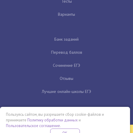
Тесты
Варианты
Банк заданий
Перевод баллов
Сочинение ЕГЭ
Отзывы
Лучшие онлайн-школы ЕГЭ
Пользуясь сайтом, вы разрешаете сбор cookie-файлов и
принимаете
Политику обработки данных
и
Пользовательское соглашение
.
Бесплатная летняя школа