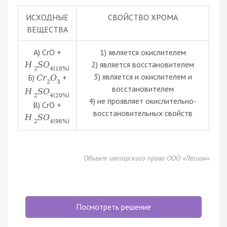
ИСХОДНЫЕ
СВОЙСТВО ХРОМА
ВЕЩЕСТВА
А) СrO +
1) является окислителем
2) является восстановителем
H
S
O
2
4
(
10
%
)
3) является и окислителем и
Б)
+
C
r
O
2
3
восстановителем
H
S
O
2
4
(
20
%
)
4) не проявляет окислительно-
В) CrO +
восстановительных свойств
H
S
O
2
4
(
96
%
)
Объект авторского права ООО «Легион»
Посмотреть решение