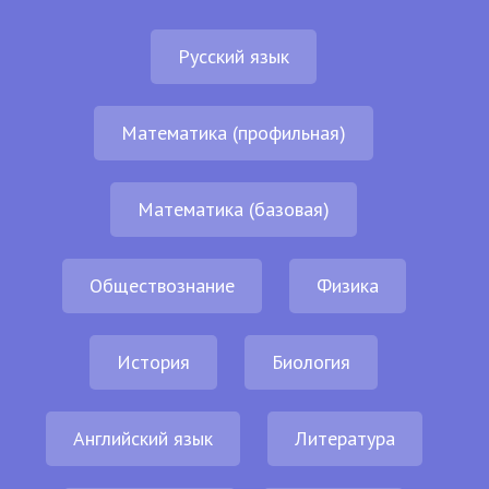
Русский язык
Математика (профильная)
Математика (базовая)
Обществознание
Физика
История
Биология
Английский язык
Литература