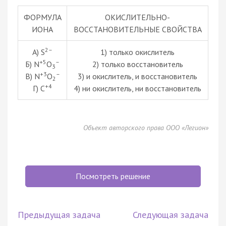
ФОРМУЛА
ОКИСЛИТЕЛЬНО-
ИОНА
ВОССТАНОВИТЕЛЬНЫЕ СВОЙСТВА
2–
А) S
1) только окислитель
+5
–
Б) N
O
2) только восстановитель
3
+3
–
В) N
O
3) и окислитель, и восстановитель
2
+4
Г) C
4) ни окислитель, ни восстановитель
Объект авторского права ООО «Легион»
Посмотреть решение
Предыдущая задача
Следующая задача