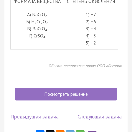
ФОРМУЛА ВЕЩЕСТВА
СТЕПЕНЬ ОКИСЛЕНИЯ
А) NaCrO
1) +7
2
Б) H
Cr
O
2) +6
2
2
7
В) BaCrO
3) +4
4
Г) CrSO
4) +3
4
5) +2
Объект авторского права ООО «Легион»
Посмотреть решение
Предыдущая задача
Следующая задача