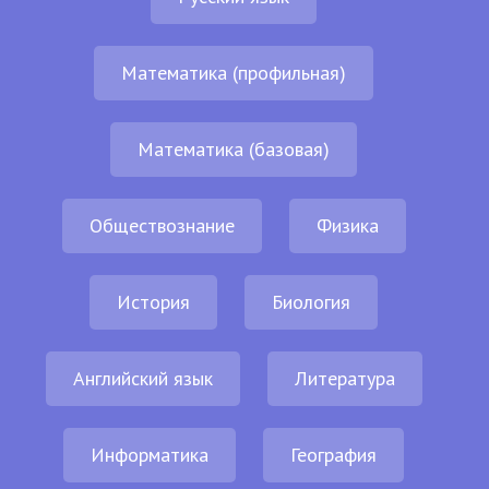
Математика (профильная)
Математика (базовая)
Обществознание
Физика
История
Биология
Английский язык
Литература
Информатика
География