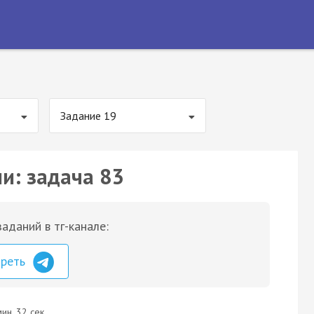
Задание 19
и: задача 83
аданий в тг-канале:
треть
ин. 32 сек.