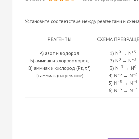
Установите соответствие между реагентами и схем
РЕАГЕНТЫ
СХЕМА ПРЕВРАЩ
0
+3
А) азот и водород
1) N
→ N
0
–3
Б) аммиак и хлороводород
2) N
→ N
–3
0
В) аммиак и кислород (Pt, t°)
3) N
→ N
–3
+2
Г) аммиак (нагревание)
4) N
→ N
–3
+4
5) N
→ N
–3
–3
6) N
→ N