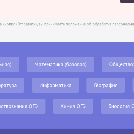
а кнопку «Отправить», вы принимаете
положение об обработке персональн
ьная)
Математика (базовая)
Общество
ература
Информатика
География
ствознание ОГЭ
Химия ОГЭ
Биология 