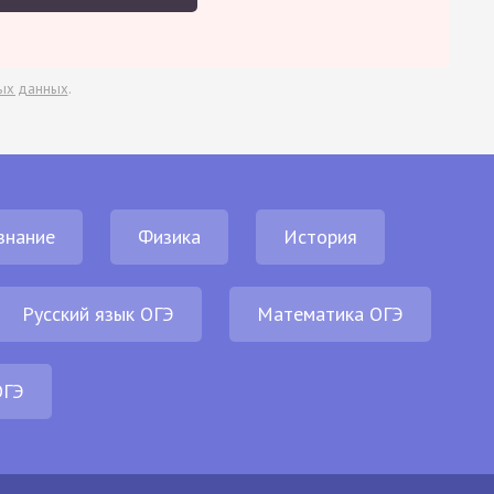
ых данных
.
знание
Физика
История
Русский язык ОГЭ
Математика ОГЭ
ОГЭ