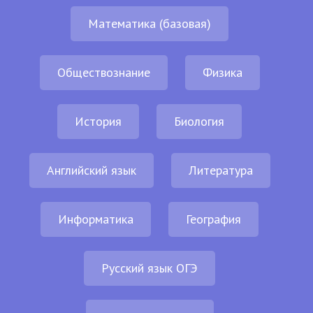
Математика (базовая)
Обществознание
Физика
История
Биология
Английский язык
Литература
Информатика
География
Русский язык ОГЭ