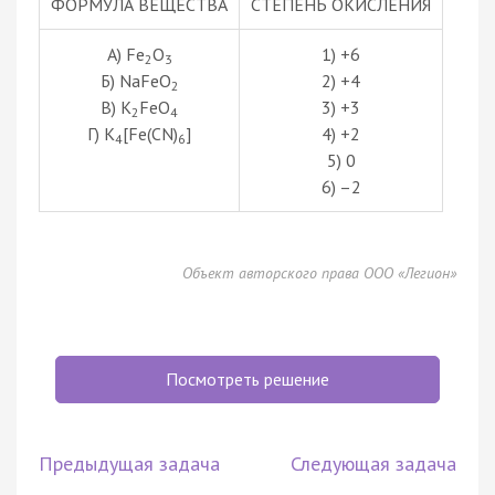
ФОРМУЛА ВЕЩЕСТВА
СТЕПЕНЬ ОКИСЛЕНИЯ
А) Fe
O
1) +6
2
3
Б) NaFeO
2) +4
2
В) K
FeO
3) +3
2
4
Г) K
[Fe(CN)
]
4) +2
4
6
5) 0
6) –2
Объект авторского права ООО «Легион»
Посмотреть решение
Предыдущая задача
Следующая задача