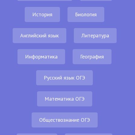
История
Биология
Английский язык
Литература
Информатика
География
Русский язык ОГЭ
Математика ОГЭ
Обществознание ОГЭ