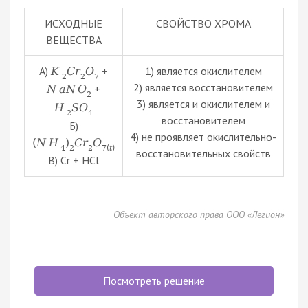
ИСХОДНЫЕ
СВОЙСТВО ХРОМА
ВЕЩЕСТВА
А)
+
1) является окислителем
K
C
r
O
2
2
7
2) является восстановителем
+
N
a
N
O
2
3) является и окислителем и
H
S
O
2
4
восстановителем
Б)
4) не проявляет окислительно-
(
N
H
)
C
r
O
4
2
2
7
(
t
)
восстановительных свойств
В) Cr + HCl
Объект авторского права ООО «Легион»
Посмотреть решение