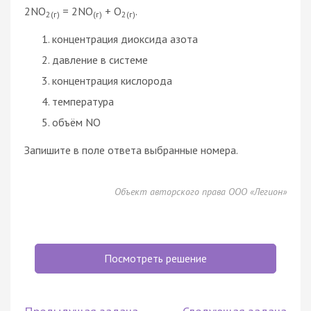
2NO
= 2NO
+ O
.
2(г)
(г)
2(г)
концентрация диоксида азота
давление в системе
концентрация кислорода
температура
объём NO
Запишите в поле ответа выбранные номера.
Объект авторского права ООО «Легион»
Посмотреть решение