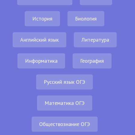
История
Биология
Английский язык
Литература
Информатика
География
Русский язык ОГЭ
Математика ОГЭ
Обществознание ОГЭ