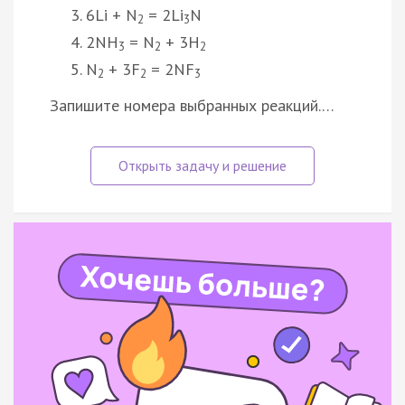
6Li + N
= 2Li
N
2
3
2NH
= N
+ 3H
3
2
2
N
+ 3F
= 2NF
2
2
3
Запишите номера выбранных реакций.…