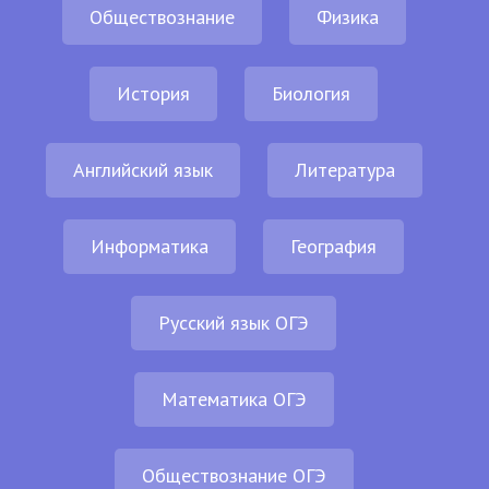
Обществознание
Физика
История
Биология
Английский язык
Литература
Информатика
География
Русский язык ОГЭ
Математика ОГЭ
Обществознание ОГЭ