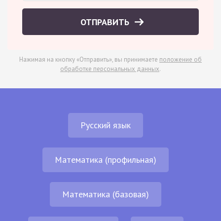
ОТПРАВИТЬ
Нажимая на кнопку «Отправить», вы принимаете
положение об
обработке персональных данных
.
Русский язык
Математика (профильная)
Математика (базовая)