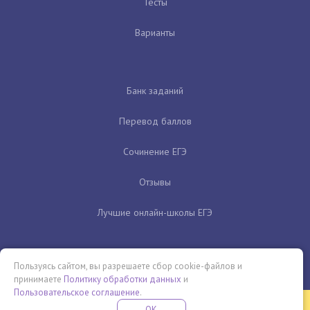
Тесты
Варианты
Банк заданий
Перевод баллов
Сочинение ЕГЭ
Отзывы
Лучшие онлайн-школы ЕГЭ
Пользуясь сайтом, вы разрешаете сбор cookie-файлов и
принимаете
Политику обработки данных
и
Пользовательское соглашение
.
Бесплатная летняя школа
OK