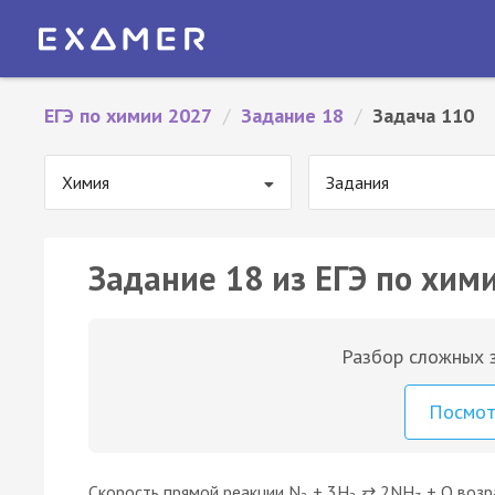
ЕГЭ по химии 2027
/
Задание 18
/
Задача 110
Химия
Задания
Задание 18 из ЕГЭ по хим
Разбор сложных з
Посмо
Скорость прямой реакции N
+ 3H
⇄ 2NH
+ Q возр