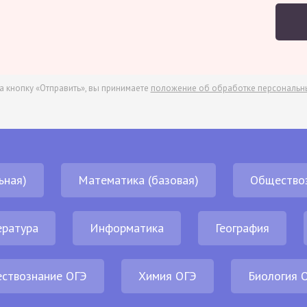
а кнопку «Отправить», вы принимаете
положение об обработке персональн
ьная)
Математика (базовая)
Общество
ература
Информатика
География
ствознание ОГЭ
Химия ОГЭ
Биология 