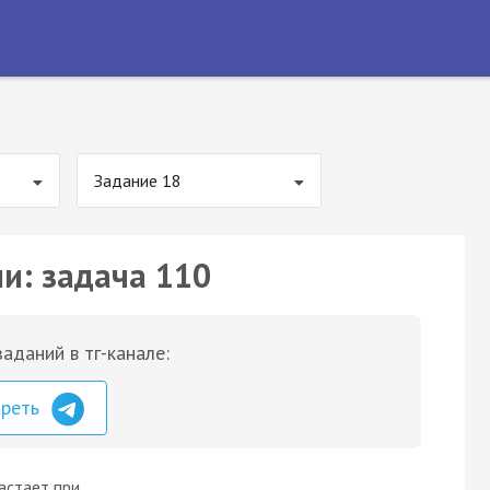
Задание 18
ии: задача 110
аданий в тг-канале:
треть
астает при