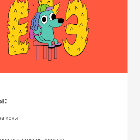
ы:
на ионы