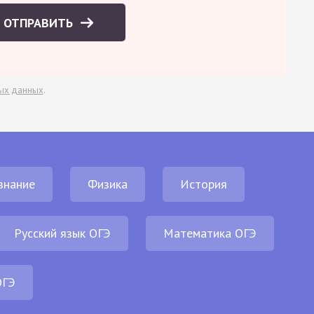
ОТПРАВИТЬ
ых данных
.
знание
Физика
История
Русский язык ОГЭ
Математика ОГЭ
ОГЭ