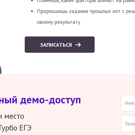
Поймешь, какие факторы влияют на равно
Прорешаешь задания прошлых лет с реал
своему результату
ЗАПИСАТЬСЯ
тный демо-доступ
и место
Турбо ЕГЭ