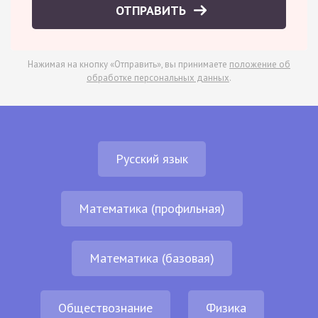
ОТПРАВИТЬ
Нажимая на кнопку «Отправить», вы принимаете
положение об
обработке персональных данных
.
Русский язык
Математика (профильная)
Математика (базовая)
Обществознание
Физика