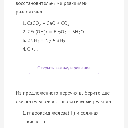
восстановительными реакциями
разложения.
CaCO
= CaO + CO
3
2
2Fe(OH)
= Fe
O
+ 3H
O
3
2
3
2
2NH
= N
+ 3H
3
2
2
C +…
Из предложенного перечня выберите две
окислительно-восстановительные реакции.
гидроксид железа(III) и соляная
кислота