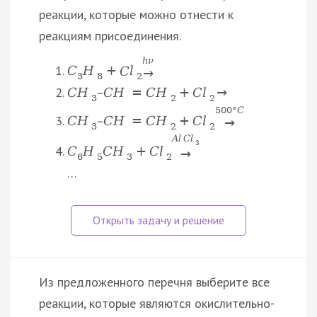
реакции, которые можно отнести к
реакциям присоединения.
h
ν
C
H
+
C
l
→
3
8
2
C
H
–
C
H
=
C
H
+
C
l
→
3
2
2
500
°
C
C
H
–
C
H
=
C
H
+
C
l
→
3
2
2
A
l
C
l
3
C
H
C
H
+
C
l
→
6
5
3
2
…
Из предложенного перечня выберите все
реакции, которые являются окислительно-