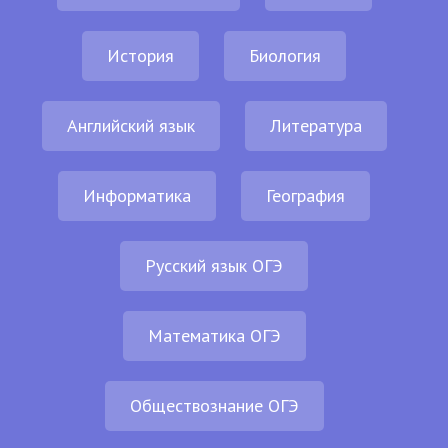
История
Биология
Английский язык
Литература
Информатика
География
Русский язык ОГЭ
Математика ОГЭ
Обществознание ОГЭ