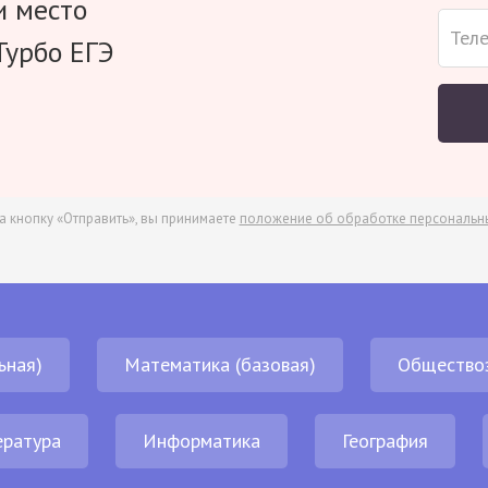
и место
Турбо ЕГЭ
а кнопку «Отправить», вы принимаете
положение об обработке персональн
ьная)
Математика (базовая)
Общество
ература
Информатика
География