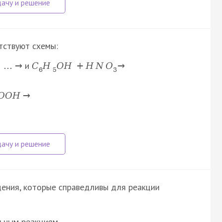
тствуют схемы:
и
+
…
→
C
H
O
H
+
H
N
O
→
6
5
3
O
O
H
→
ения, которые справедливы для реакции
льным реакциям…