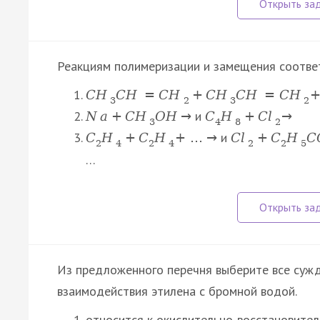
Реакциям полимеризации и замещения соотве
C
H
C
H
=
C
H
+
C
H
C
H
=
C
H
3
2
3
2
и
N
a
+
С
H
O
H
→
C
H
+
C
l
→
3
4
8
2
и
C
H
+
C
H
+
…
→
C
l
+
C
H
C
2
4
2
4
2
2
5
…
Из предложенного перечня выберите все сужд
взаимодействия этилена с бромной водой.
относится к окислительно-восстановите