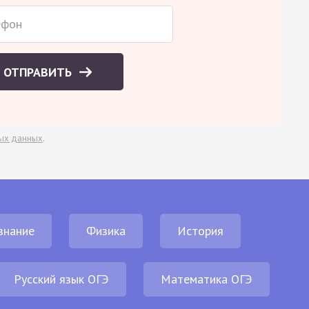
ОТПРАВИТЬ
ых данных
.
знание
Физика
История
Русский язык ОГЭ
Математика ОГЭ