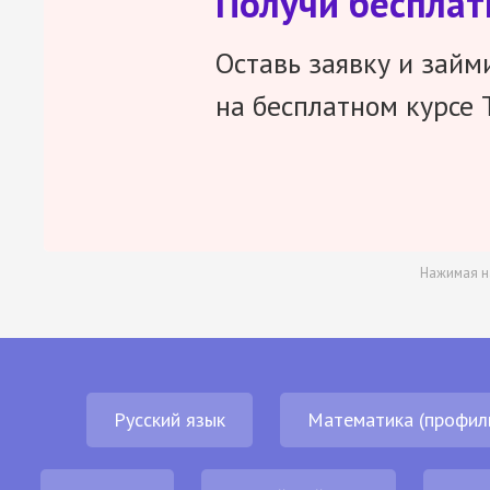
Получи беспла
Оставь заявку и займ
на бесплатном курсе 
Нажимая н
Русский язык
Математика (профил