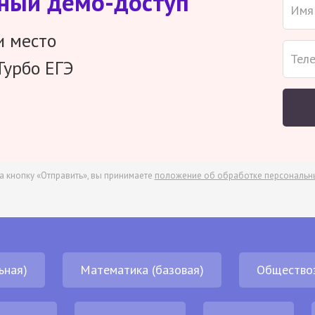
тный демо-доступ
и место
Турбо ЕГЭ
а кнопку «Отправить», вы принимаете
положение об обработке персональн
ьная)
Математика (базовая)
Общество