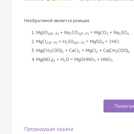
Необратимой является реакция
MgSO
+ Na
CO
= MgCO
+ Na
SO
4(P–P)
2
3(P–P)
3
2
4
MgCl
+ H
SO
= MgSO
+ 2HCl
2(P–P)
2
4(P–P)
4
Mg(CH
COO)
+ CaCl
= MgCl
+ Ca(CH
COO)
3
2
2
2
3
2
Mg(NO
)
+ H
O = MgOHNO
+ HNO
3
2
2
3
3
Посмотр
Предыдущая задача