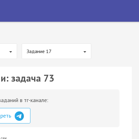
Задание 17
и: задача 73
аданий в тг-канале:
треть
 сек.