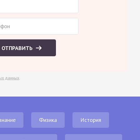
ОТПРАВИТЬ
ых данных
.
знание
Физика
История