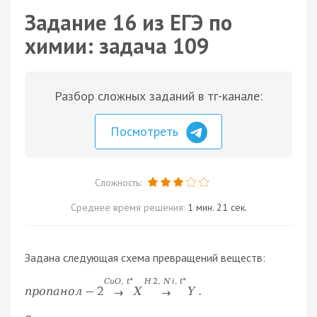
Задание 16 из ЕГЭ по
химии: задача 109
Разбор сложных заданий в тг-канале:
Посмотреть
Сложность:
Среднее время решения:
1 мин. 21 сек.
Задана следующая схема превращений веществ:
C
u
O
,
t
°
H
2
,
N
i
,
t
°
п
р
о
п
а
н
о
л
−
2
X
Y
.
→
→