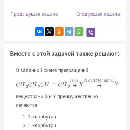
Предыдущая задача
Следующая задача
Вместе с этой задачей также решают:
В заданной схеме превращений
H
C
l
N
a
O
H
(
с
п
и
р
т
.
)
C
H
C
H
C
H
=
C
H
X
Y
→
→
3
2
2
веществами X и Y преимущественно
являются
2‑хлорбутан
1‑хлорбутан