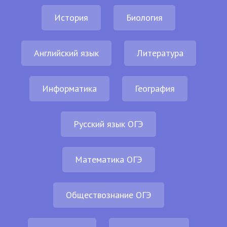
История
Биология
Английский язык
Литература
Информатика
География
Русский язык ОГЭ
Математика ОГЭ
Обществознание ОГЭ