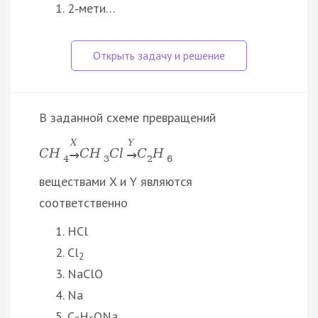
2‑мети…
В заданной схеме превращений
X
Y
C
H
C
H
C
l
C
H
→
→
4
3
2
6
веществами X и Y являются
соответственно
HCl
Cl
2
NaClO
Na
C
H
ONa