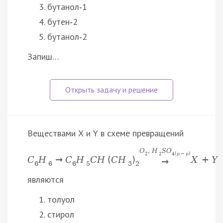
бутанол‑1
бутен‑2
бутанол‑2
Запиш…
Веществами Х и Y в схеме превращений
O
,
H
S
O
2
2
4
(
p
−
p
)
C
H
→
C
H
C
H
(
C
H
)
X
+
Y
→
6
6
6
5
3
2
являются
толуол
стирол