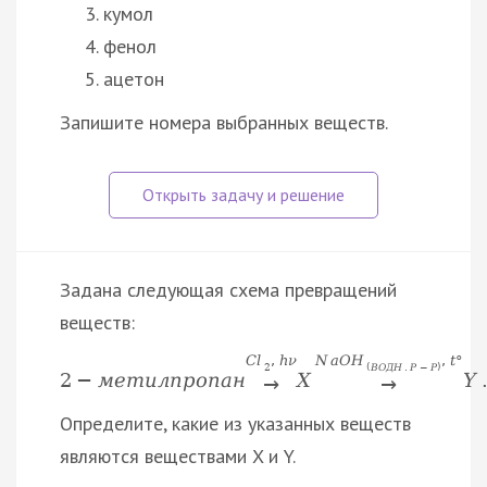
кумол
фенол
ацетон
Запишите номера выбранных веществ.
Задана следующая схема превращений
веществ:
C
l
,
h
ν
N
a
O
H
,
t
°
2
(
В
О
Д
Н
.
Р
−
Р
)
2
−
м
е
т
и
л
п
р
о
п
а
н
X
Y
→
→
Определите, какие из указанных веществ
являются веществами X и Y.