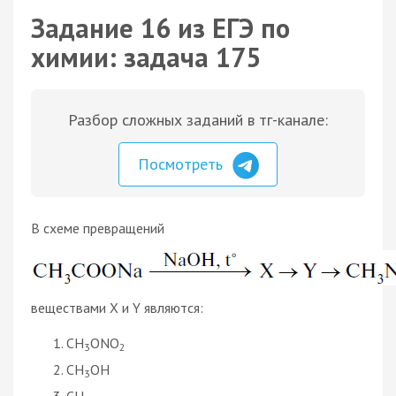
Задание 16 из ЕГЭ по
химии: задача 175
Разбор сложных заданий в тг-канале:
Посмотреть
В схеме превращений
веществами Х и Y являются:
CH
ONO
3
2
CH
OH
3
CH