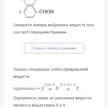
Запишите номера выбранных веществ под
соответствующими буквами…
Задана следующая схема превращений
веществ:
C
u
O
,
t
°
H
2
,
N
i
,
t
°
п
р
о
п
а
н
о
л
−
2
X
Y
.
→
→
Определите, какие из указанных веществ
являются веществами X и Y.