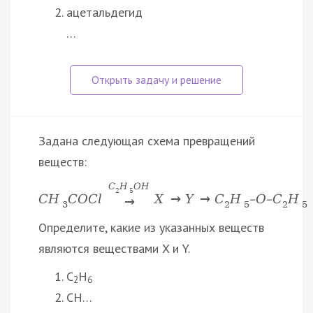
ацетальдегид
…
Задана следующая схема превращений
веществ:
C
H
O
H
2
5
C
H
C
O
C
l
X
→
Y
→
C
H
–
O
–
C
H
→
3
2
5
2
5
Определите, какие из указанных веществ
являются веществами X и Y.
C
H
2
6
CH…