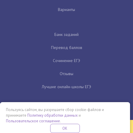
Варианты
Банк заданий
Перевод баллов
Сочинение ЕГЭ
Отзывы
Лучшие онлайн-школы ЕГЭ
Пользуясь сайтом, вы разрешаете сбор cookie-файлов и
принимаете
Политику обработки данных
и
Пользовательское соглашение
.
Бесплатная летняя школа
OK
ПОДРОБНЕЕ
ПРОВЕДИ ЭТО ЛЕТО С ПОЛЬЗОЙ