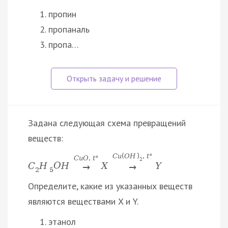
пропин
пропаналь
пропа…
Задана следующая схема превращений
веществ:
C
u
(
O
H
)
,
t
°
C
u
O
,
t
°
2
C
H
O
H
X
Y
→
→
2
5
Определите, какие из указанных веществ
являются веществами X и Y.
этанол