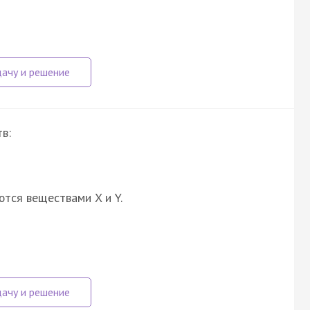
в:
ются веществами X и Y.