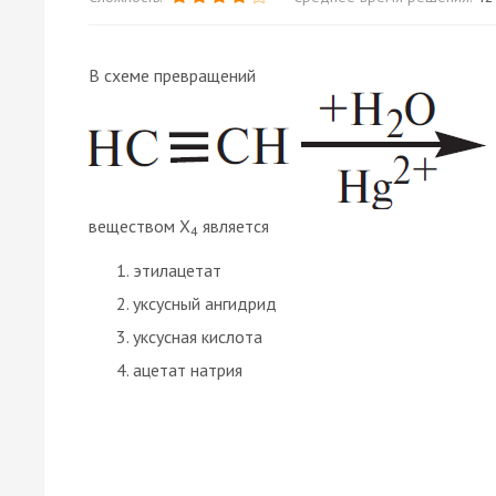
В схеме превращений
веществом X
является
4
этилацетат
уксусный ангидрид
уксусная кислота
ацетат натрия