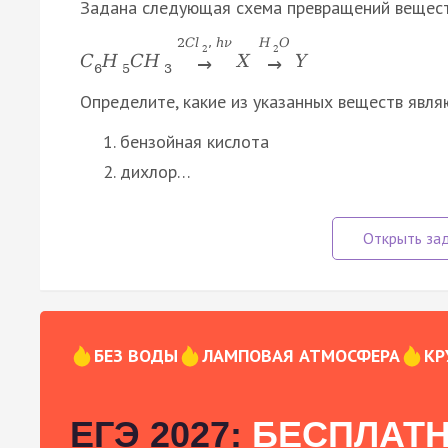
Задана следующая схема превращений вещест
2
C
l
,
h
ν
H
O
2
2
C
H
C
H
X
Y
→
→
6
5
3
Определите, какие из указанных веществ явля
бензойная кислота
дихлор…
БЕЗ ВОДЫ
ЛАМПОВАЯ АТМОСФЕРА
КР
ЕГЭ 2027:
БЕСПЛАТН