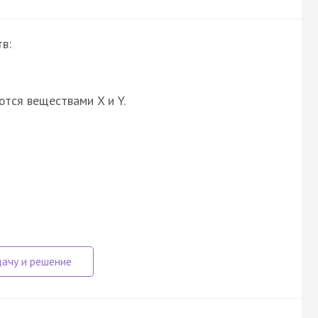
в:
ются веществами X и Y.