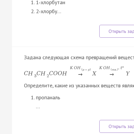
1‑хлорбутан
2‑хлорбу…
Задана следующая схема превращений вещест
K
O
H
K
O
H
,
t
°
(
р
−
р
)
(
т
в
.
)
C
H
C
H
C
O
O
H
X
Y
→
→
3
2
Определите, какие из указанных веществ явля
пропаналь
…