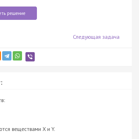
еть решение
Следующая задача
:
в:
ются веществами X и Y.