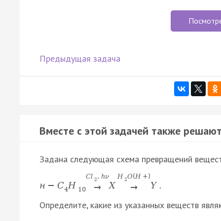
Посмотр
Предыдущая задача
Вместе с этой задачей также решают
Задана следующая схема превращений вещест
C
l
,
h
ν
H
O
(
H
+
)
2
2
н
−
C
H
X
Y
.
→
→
4
10
Определите, какие из указанных веществ явля