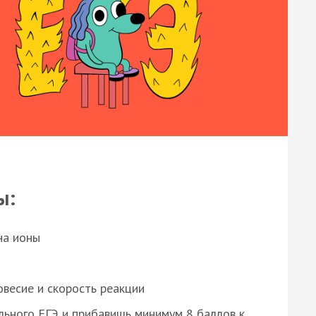
ы:
на ионы
весие и скорость реакции
ьного ЕГЭ и прибавишь минимум 8 баллов к