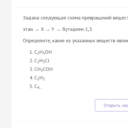
Задана следующая схема превращений вещест
этан → X → Y → бутадиен-1,3
Определите, какие из указанных веществ явля
C
H
OH
2
5
C
H
Cl
2
5
CH
COH
3
C
H
2
2
C
4…