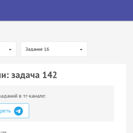
Задание 16
ии: задача 142
аданий в тг-канале:
треть
 сек.