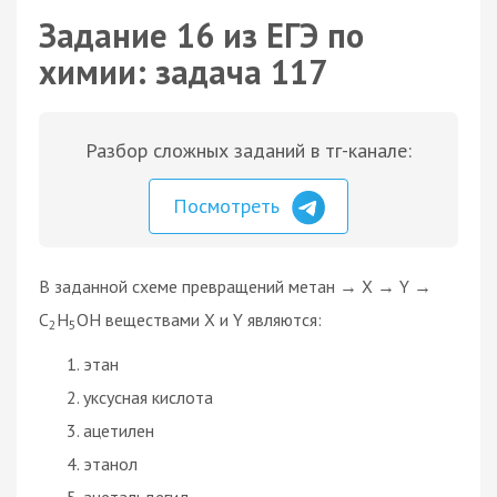
Задание 16 из ЕГЭ по
химии: задача 117
Разбор сложных заданий в тг-канале:
Посмотреть
В заданной схеме превращений метан → X → Y →
C
H
OH веществами Х и Y являются:
2
5
этан
уксусная кислота
ацетилен
этанол
ацетальдегид