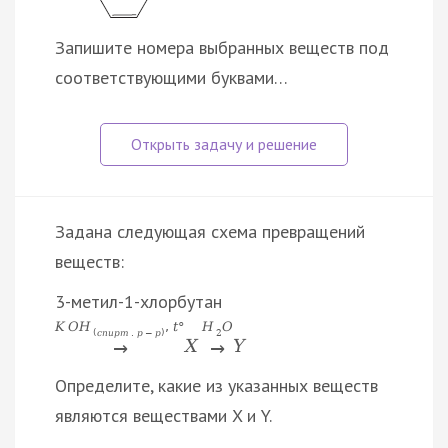
Запишите номера выбранных веществ под
соответствующими буквами…
Задана следующая схема превращений
веществ:
3-метил-1-хлорбутан
K
O
H
,
t
°
H
O
(
с
п
и
р
т
.
р
−
р
)
2
X
Y
→
→
Определите, какие из указанных веществ
являются веществами X и Y.