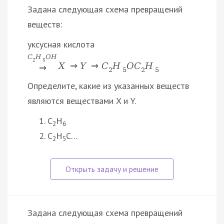
Задана следующая схема превращений
веществ:
уксусная кислота
C
H
O
H
2
5
X
→
Y
→
C
H
O
C
H
→
2
5
2
5
Определите, какие из указанных веществ
являются веществами X и Y.
C
H
2
6
C
H
C…
2
5
Задана следующая схема превращений