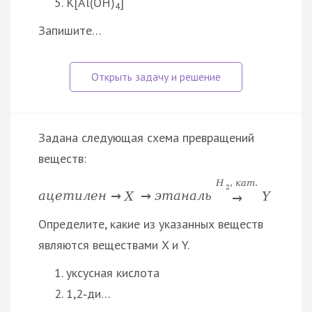
K[Al(OH)
]
4
Запишите…
Задана следующая схема превращений
веществ:
H
,
к
а
т
.
2
а
ц
е
т
и
л
е
н
→
X
→
э
т
а
н
а
л
ь
Y
→
Определите, какие из указанных веществ
являются веществами X и Y.
уксусная кислота
1,2‑ди…