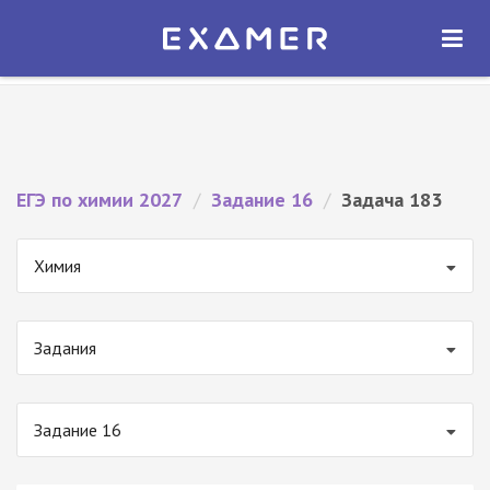
Экзамер — ЕГЭ 2027
×
ОТКРЫТЬ
Экзамер
Бесплатно - В Google Play
ЕГЭ по химии 2027
/
Задание 16
/
Задача 183
Химия
Задания
Задание 16