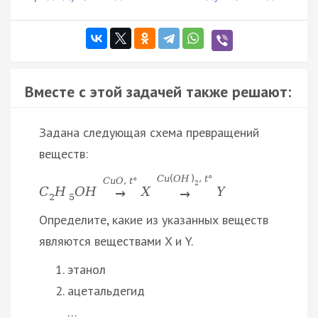
Вместе с этой задачей также решают:
Задана следующая схема превращений
веществ:
C
u
(
O
H
)
,
t
°
C
u
O
,
t
°
2
C
H
O
H
X
Y
→
→
2
5
Определите, какие из указанных веществ
являются веществами X и Y.
этанол
ацетальдегид
…