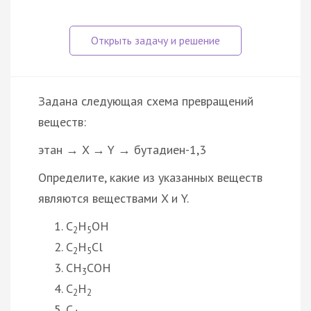
Задана следующая схема превращений
веществ:
этан → X → Y → бутадиен-1,3
Определите, какие из указанных веществ
являются веществами X и Y.
C
H
OH
2
5
C
H
Cl
2
5
CH
COH
3
C
H
2
2
C