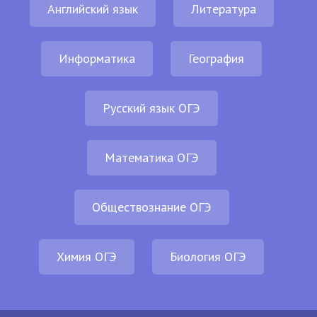
Английский язык
Литература
Информатика
География
Русский язык ОГЭ
Математика ОГЭ
Обществознание ОГЭ
Химия ОГЭ
Биология ОГЭ