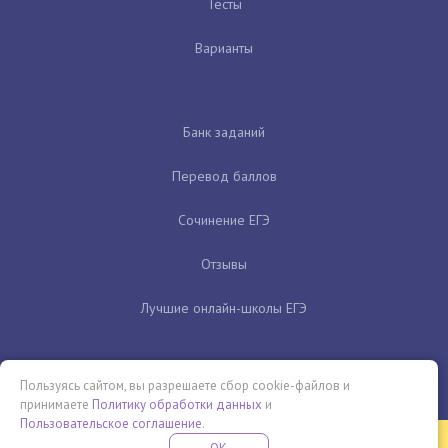
Тесты
Варианты
Банк заданий
Перевод баллов
Сочинение ЕГЭ
Отзывы
Лучшие онлайн-школы ЕГЭ
Пользуясь сайтом, вы разрешаете сбор cookie-файлов и
принимаете
Политику обработки данных
и
Пользовательское соглашение
.
Бесплатная летняя школа