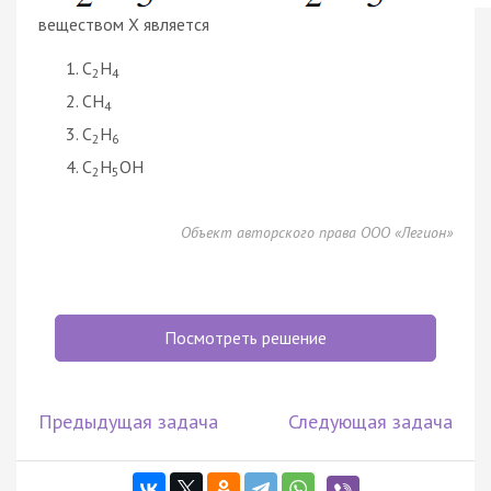
веществом X является
C
H
2
4
CH
4
C
H
2
6
C
H
OH
2
5
Объект авторского права ООО «Легион»
Посмотреть решение
Предыдущая задача
Следующая задача