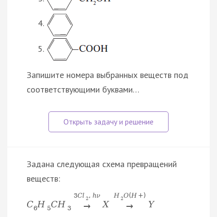
Запишите номера выбранных веществ под
соответствующими буквами…
Задана следующая схема превращений
веществ:
3
C
l
,
h
ν
H
O
(
H
+
)
2
2
C
H
C
H
X
Y
→
→
6
5
3