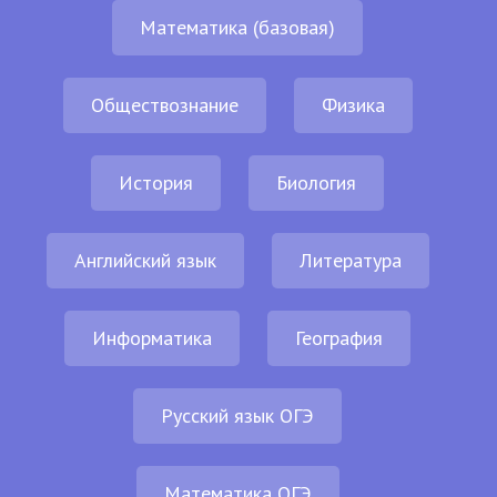
Математика (базовая)
Обществознание
Физика
История
Биология
Английский язык
Литература
Информатика
География
Русский язык ОГЭ
Математика ОГЭ