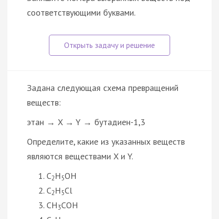
соответствующими буквами.
Задана следующая схема превращений
веществ:
этан → X → Y → бутадиен-1,3
Определите, какие из указанных веществ
являются веществами X и Y.
C
H
OH
2
5
C
H
Cl
2
5
CH
COH
3