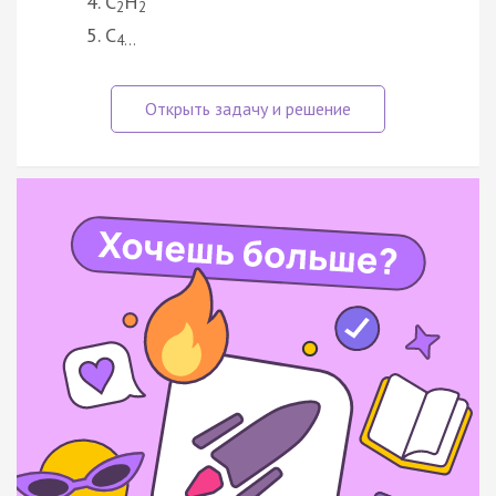
C
H
2
2
C
4…