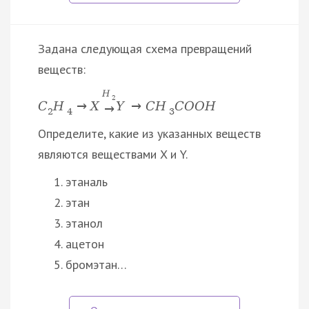
Задана следующая схема превращений
веществ:
H
2
C
H
→
X
Y
→
C
H
C
O
O
H
→
2
4
3
Определите, какие из указанных веществ
являются веществами X и Y.
этаналь
этан
этанол
ацетон
бромэтан…