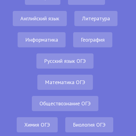
Английский язык
Литература
Информатика
География
Русский язык ОГЭ
Математика ОГЭ
Обществознание ОГЭ
Химия ОГЭ
Биология ОГЭ