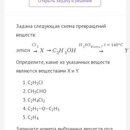
Задана следующая схема превращений
веществ:
C
l
H
S
O
,
t
<
140
°
C
2
2
4
(
к
о
н
ц
.
)
э
т
а
н
X
→
C
H
O
H
Y
→
→
2
5
Определите, какие из указанных веществ
являются веществами X и Y.
C
H
Cl
2
5
CH
CHO
3
C
H
Cl
2
4
2
C
H
–O–C
H
2
5
2
5
C
H
2
4
Запишите номера выбранных веществ под