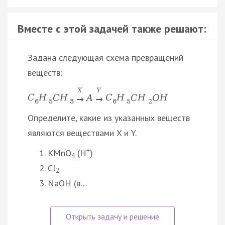
Вместе с этой задачей также решают:
Задана следующая схема превращений
веществ:
X
Y
C
H
C
H
A
C
H
C
H
O
H
→
→
6
5
3
6
5
2
Определите, какие из указанных веществ
являются веществами X и Y.
+
KMnO
(H
)
4
Cl
2
NaOH (в…