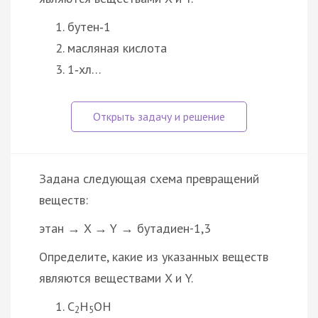
бутен‑1
масляная кислота
1‑хл…
Задана следующая схема превращений
веществ:
этан → X → Y → бутадиен-1,3
Определите, какие из указанных веществ
являются веществами X и Y.
C
H
OH
2
5