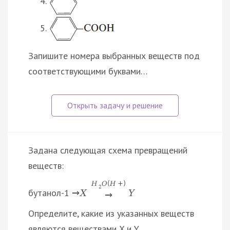
Запишите номера выбранных веществ под
соответствующими буквами…
Задана следующая схема превращений
веществ:
H
O
(
H
+
)
2
бутанол-1
→
X
Y
→
Определите, какие из указанных веществ
являются веществами X и Y.