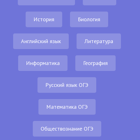
История
Биология
Английский язык
Литература
Информатика
География
Русский язык ОГЭ
Математика ОГЭ
Обществознание ОГЭ