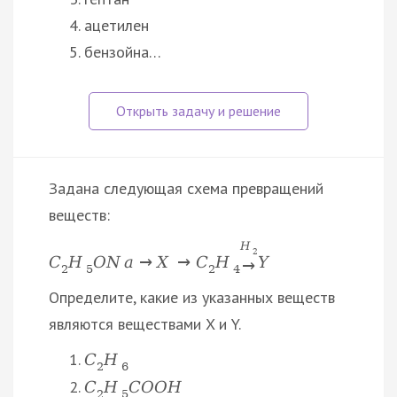
ацетилен
бензойна…
Задана следующая схема превращений
веществ:
H
2
C
H
O
N
a
→
X
→
C
H
Y
→
2
5
2
4
Определите, какие из указанных веществ
являются веществами X и Y.
C
H
2
6
C
H
C
O
O
H
2
5