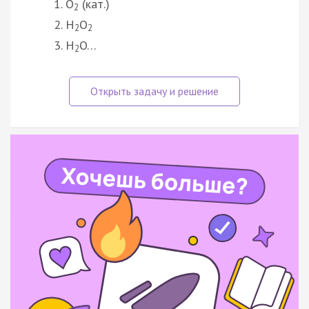
O
(кат.)
2
H
O
2
2
H
O…
2