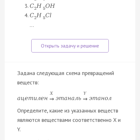
C
H
O
H
2
5
C
H
C
l
2
5
…
Задана следующая схема превращений
веществ:
X
Y
а
ц
е
т
и
л
е
н
э
т
а
н
а
л
ь
э
т
а
н
о
л
→
→
Определите, какие из указанных веществ
являются веществами соответственно X и
Y.