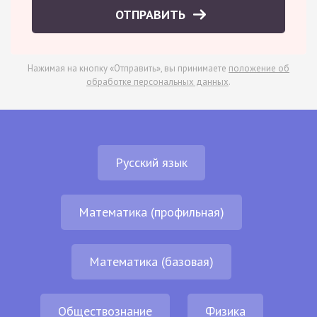
ОТПРАВИТЬ
Нажимая на кнопку «Отправить», вы принимаете
положение об
обработке персональных данных
.
Русский язык
Математика (профильная)
Математика (базовая)
Обществознание
Физика