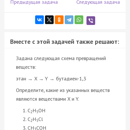
Предыдущая задача
Следующая задача
Вместе с этой задачей также решают:
Задана следующая схема превращений
веществ:
этан → X → Y → бутадиен-1,3
Определите, какие из указанных веществ
являются веществами X и Y.
C
H
OH
2
5
C
H
Cl
2
5
CH
COH
3