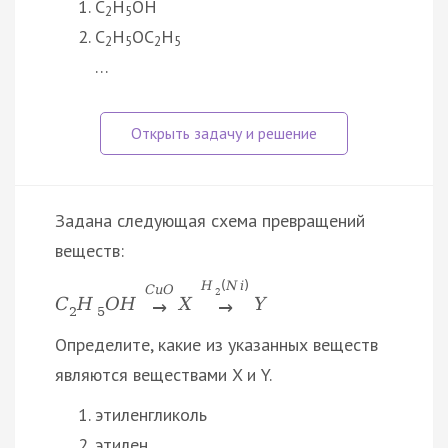
С
H
OH
2
5
C
H
OC
H
2
5
2
5
…
Задана следующая схема превращений
веществ:
H
(
N
i
)
C
u
O
2
C
H
O
H
X
Y
→
→
2
5
Определите, какие из указанных веществ
являются веществами X и Y.
этиленгликоль
этилен