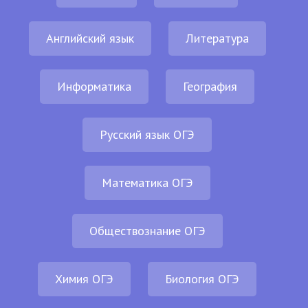
Английский язык
Литература
Информатика
География
Русский язык ОГЭ
Математика ОГЭ
Обществознание ОГЭ
Химия ОГЭ
Биология ОГЭ