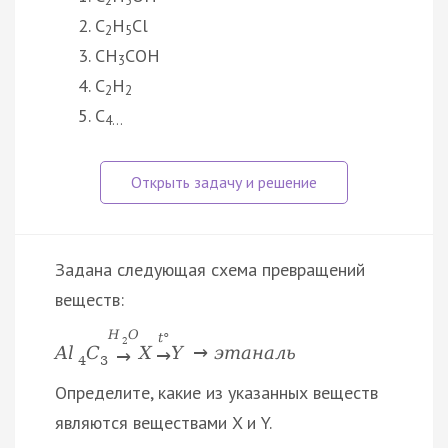
2
5
C
H
Cl
2
5
CH
COH
3
C
H
2
2
C
4…
Задана следующая схема превращений
веществ:
H
O
t
°
2
A
l
C
X
Y
→
э
т
а
н
а
л
ь
→
→
4
3
Определите, какие из указанных веществ
являются веществами X и Y.