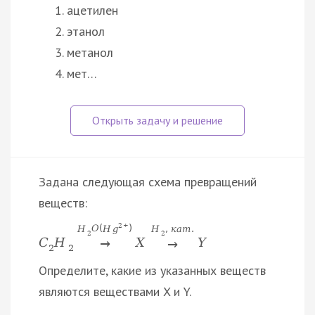
ацетилен
этанол
метанол
мет…
Задана следующая схема превращений
веществ:
2
+
H
O
(
H
g
)
H
,
к
а
т
.
2
2
C
H
X
Y
→
→
2
2
Определите, какие из указанных веществ
являются веществами X и Y.