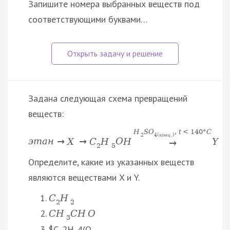
Запишите номера выбранных веществ под
соответствующими буквами…
Задана следующая схема превращений
веществ:
H
S
O
,
t
<
140
°
C
2
4
(
к
о
н
ц
.
)
э
т
а
н
→
X
→
C
H
O
H
Y
→
2
5
Определите, какие из указанных веществ
являются веществами X и Y.
C
H
2
2
C
H
C
H
O
3
$C_2H_4(O…