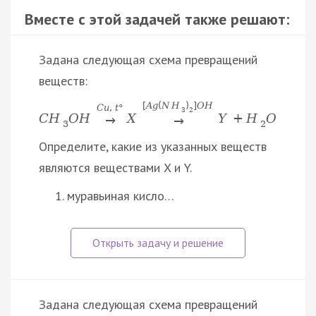
Вместе с этой задачей также решают:
Задана следующая схема превращений
веществ:
[
A
g
(
N
H
)
]
O
H
C
u
,
t
°
3
2
C
H
O
H
X
Y
+
H
O
→
→
3
2
Определите, какие из указанных веществ
являются веществами X и Y.
муравьиная кисло…
Задана следующая схема превращений