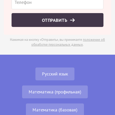
ОТПРАВИТЬ
Нажимая на кнопку «Отправить», вы принимаете
положение об
обработке персональных данных
.
Русский язык
Математика (профильная)
Математика (базовая)