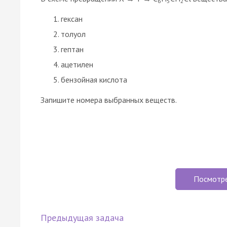
6
5
2
гексан
толуол
гептан
ацетилен
бензойная кислота
Запишите номера выбранных веществ.
Посмотр
Предыдущая задача