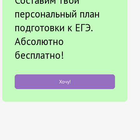
Составим твой
персональный план
подготовки к ЕГЭ.
Абсолютно
бесплатно!
Хочу!