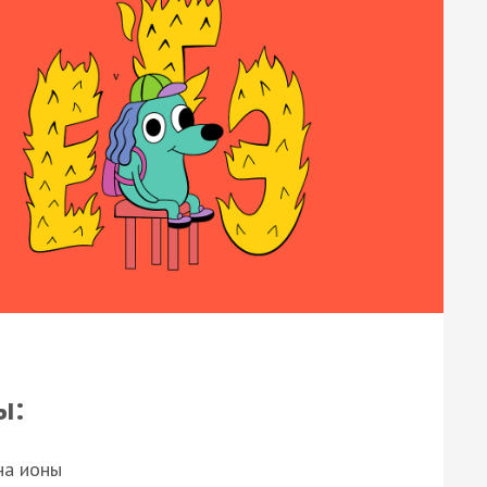
ы:
на ионы