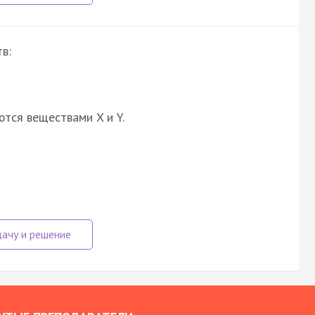
в:
ются веществами X и Y.