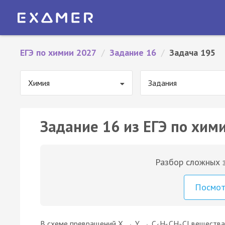
ЕГЭ по химии 2027
/
Задание 16
/
Задача 195
Химия
Задания
Задание 16 из ЕГЭ по хим
Разбор сложных з
Посмо
В схеме превращений X → Y → C
H
CH
Cl вещества