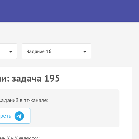
Задание 16
ии: задача 195
аданий в тг-канале:
треть
ми Х и Y являются: