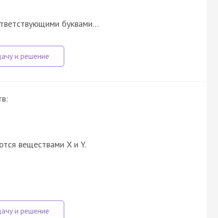
ответствующими буквами…
в:
ются веществами X и Y.