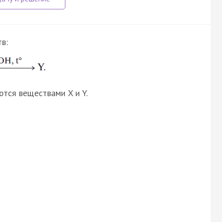
в:
ются веществами X и Y.