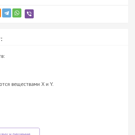
:
в:
ются веществами X и Y.