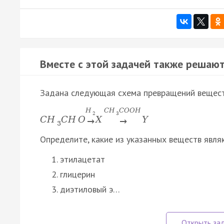
Вместе с этой задачей также решают
Задана следующая схема превращений вещест
H
C
H
C
O
O
H
2
3
C
H
C
H
O
X
Y
→
→
3
Определите, какие из указанных веществ явля
этилацетат
глицерин
диэтиловый э…