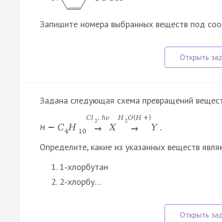
Запишите номера выбранных веществ под со
Задана следующая схема превращений вещест
C
l
,
h
ν
H
O
(
H
+
)
2
2
н
−
C
H
X
Y
.
→
→
4
10
Определите, какие из указанных веществ явля
1‑хлорбутан
2‑хлорбу…