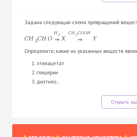
Задана следующая схема превращений вещест
H
C
H
C
O
O
H
2
3
C
H
C
H
O
X
Y
→
→
3
Определите, какие из указанных веществ явля
этилацетат
глицерин
диэтило…