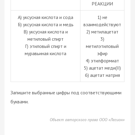
РЕАКЦИИ
А) уксусная кислота и сода
1) не
Б) уксусная кислота и медь
взаимодействуют
В) уксусная кислота и
2) метилацетат
метиловый спирт
3)
Г) этиловый спирт и
метилэтиловый
муравьиная кислота
эфир
4) этилформиат
5) ацетат меди(II)
6) ацетат натрия
Запишите выбранные цифры под соответствующими
буквами.
Объект авторского права ООО «Легион»