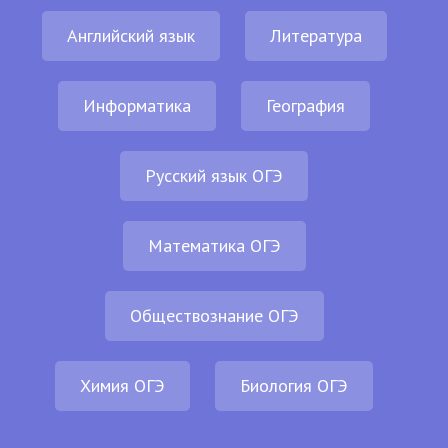
Английский язык
Литература
Информатика
География
Русский язык ОГЭ
Математика ОГЭ
Обществознание ОГЭ
Химия ОГЭ
Биология ОГЭ