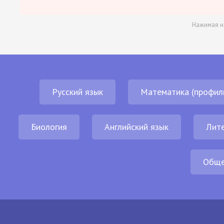
Нажимая н
Русский язык
Математика (профил
Биология
Английский язык
Лит
Обще