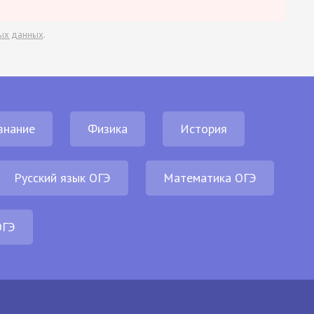
ых данных
.
знание
Физика
История
Русский язык ОГЭ
Математика ОГЭ
ОГЭ