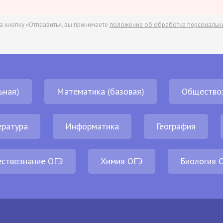
а кнопку «Отправить», вы принимаете
положение об обработке персональн
ьная)
Математика (базовая)
Общество
ература
Информатика
География
ствознание ОГЭ
Химия ОГЭ
Биология 