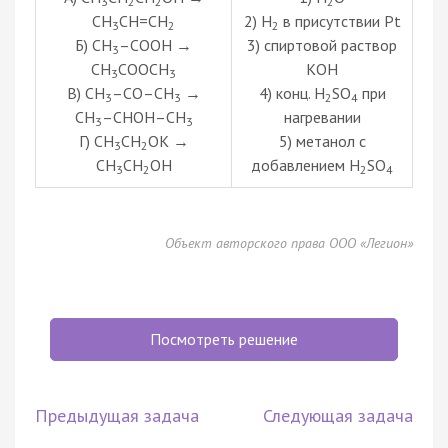
3
2
2
2
СН
СН=СН
2) H
в присутствии Pt
3
2
2
Б) СН
–СООН →
3) спиртовой раствор
3
СН
СООСН
КОН
3
3
В) СН
–СО–СН
→
4) конц. H
SO
при
3
3
2
4
СН
–СНОН–СН
нагревании
3
3
Г) СН
СН
ОК →
5) метанол с
3
2
СН
СН
ОН
добавлением H
SO
3
2
2
4
Объект авторского права ООО «Легион»
Посмотреть решение
Предыдущая задача
Следующая задача