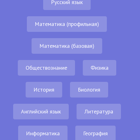
Русский язык
Математика (профильная)
Математика (базовая)
Обществознание
Физика
История
Биология
Английский язык
Литература
Информатика
География