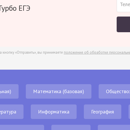
Турбо ЕГЭ
а кнопку «Отправить», вы принимаете
положение об обработке персональн
ьная)
Математика (базовая)
Общество
ература
Информатика
География