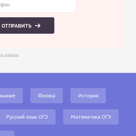
ОТПРАВИТЬ
ых данных
.
знание
Физика
История
Русский язык ОГЭ
Математика ОГЭ