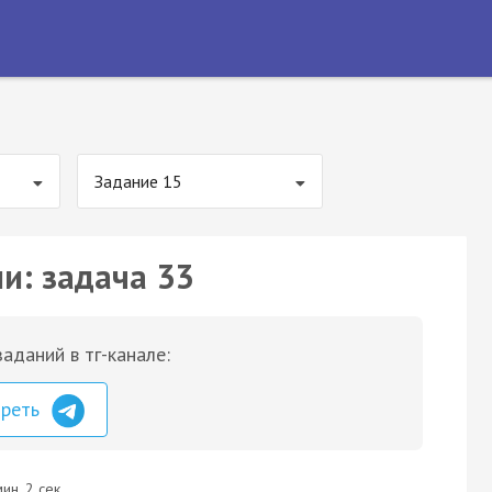
Задание 15
и: задача 33
аданий в тг-канале:
треть
ин. 2 сек.