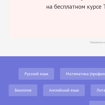
на бесплатном курсе 
Нажимая н
Русский язык
Математика (профил
Биология
Английский язык
Лит