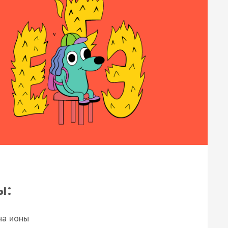
ы:
на ионы