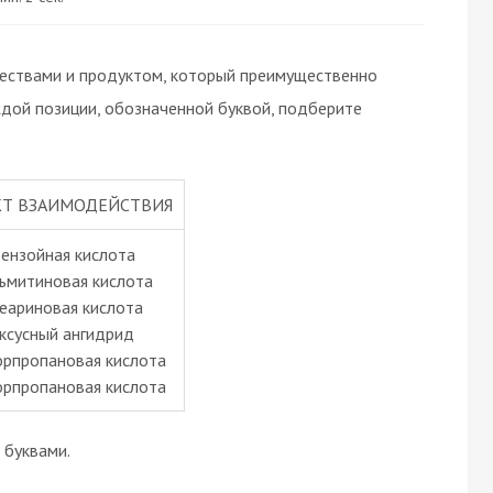
ествами и продуктом, который преимущественно
ждой позиции, обозначенной буквой, подберите
Т ВЗАИМОДЕЙСТВИЯ
бензойная кислота
льмитиновая кислота
теариновая кислота
уксусный ангидрид
орпропановая кислота
орпропановая кислота
буквами.