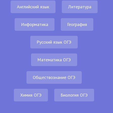
Английский язык
Литература
Информатика
География
Русский язык ОГЭ
Математика ОГЭ
Обществознание ОГЭ
Химия ОГЭ
Биология ОГЭ