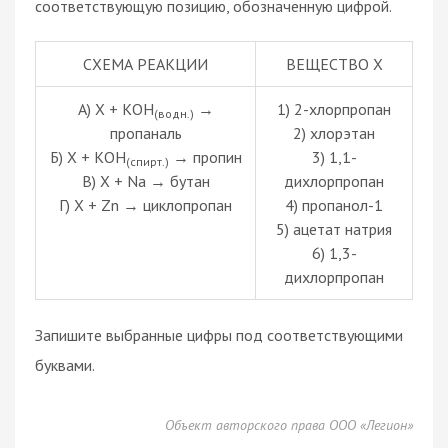
соответствующую позицию, обозначенную цифрой.
СХЕМА РЕАКЦИИ
ВЕЩЕСТВО Х
А) X + КОН
→
1) 2-хлорпропан
(водн.)
пропаналь
2) хлорэтан
Б) X + КОН
→ пропин
3) 1,1-
(спирт.)
В) X + Na → бутан
дихлорпропан
Г) X + Zn → циклопропан
4) пропанол-1
5) ацетат натрия
6) 1,3-
дихлорпропан
Запишите выбранные цифры под соответствующими
буквами.
Объект авторского права ООО «Легион»