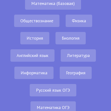
Математика (базовая)
Обществознание
Физика
История
Биология
Английский язык
Литература
Информатика
География
Русский язык ОГЭ
Математика ОГЭ