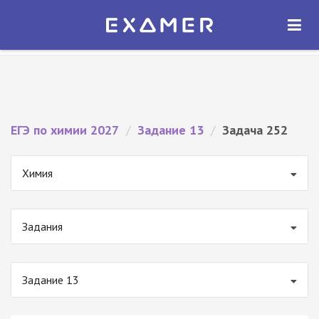
Экзамер — ЕГЭ 2027
×
ОТКРЫТЬ
Экзамер
Бесплатно - В Google Play
ЕГЭ по химии 2027
/
Задание 13
/
Задача 252
Химия
Задания
Задание 13