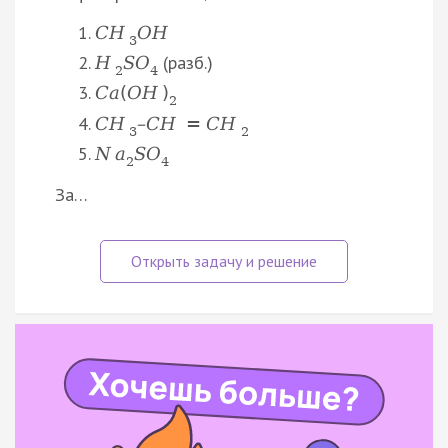
C
H
O
H
3
(разб.)
H
S
O
2
4
C
a
(
O
H
)
2
C
H
–
C
H
=
C
H
3
2
N
a
S
O
2
4
За…