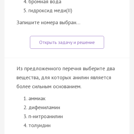
бромная вода
гидроксид меди(II)
Запишите номера выбран…
Из предложенного перечня выберите два
вещества, для которых анилин является
более сильным основанием.
аммиак
дифениламин
п‑нитроанилин
толуидин