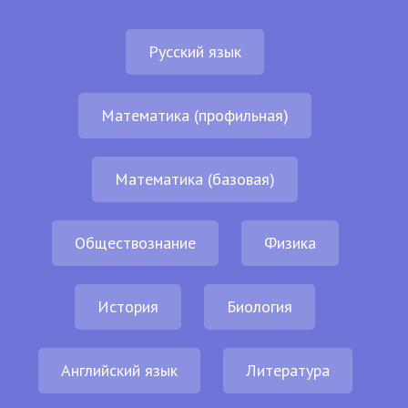
Русский язык
Математика (профильная)
Математика (базовая)
Обществознание
Физика
История
Биология
Английский язык
Литература