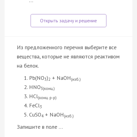
…
Из предложенного перечня выберите все
вещества, которые не являются реактивом
на белок.
Pb(NO
)
+ NaOH
3
2
(изб.)
HNO
3(конц.)
HCl
(конц. р-р)
FeCl
3
CuSO
+ NaOH
4
(изб.)
Запишите в поле …