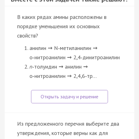
В каких рядах амины расположены в
порядке уменьшения их основных
свойств?
анилин
N‑метиланилин
→
→
о‑нитроанилин
2,4‑динитроанилин
→
п
‑толуидин
анилин
→
→
о‑нитроанилин
2,4,6‑тр…
→
Из предложенного перечня выберите два
утверждения, которые верны как для