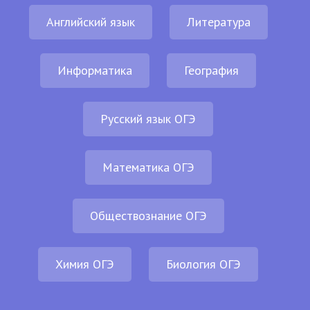
Английский язык
Литература
Информатика
География
Русский язык ОГЭ
Математика ОГЭ
Обществознание ОГЭ
Химия ОГЭ
Биология ОГЭ