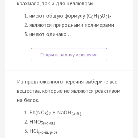
крахмала, так и для целлюлозы.
имеют общую формулу (C
H
O
)
6
10
5
n
являются природными полимерами
имеют одинако…
Из предложенного перечня выберите все
вещества, которые не являются реактивом
на белок.
Pb(NO
)
+ NaOH
3
2
(изб.)
HNO
3(конц.)
HCl
(конц. р-р)