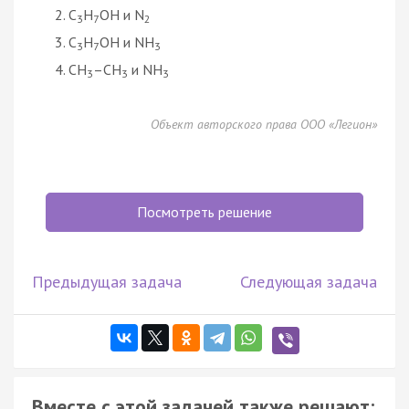
C
H
OH и N
3
7
2
C
H
OH и NH
3
7
3
CH
–CH
и NH
3
3
3
Объект авторского права ООО «Легион»
Посмотреть решение
Предыдущая задача
Следующая задача
Вместе с этой задачей также решают: