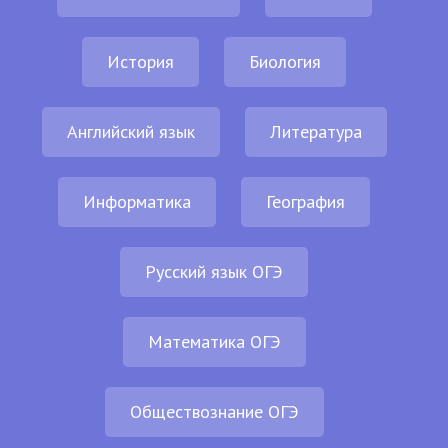
История
Биология
Английский язык
Литература
Информатика
География
Русский язык ОГЭ
Математика ОГЭ
Обществознание ОГЭ