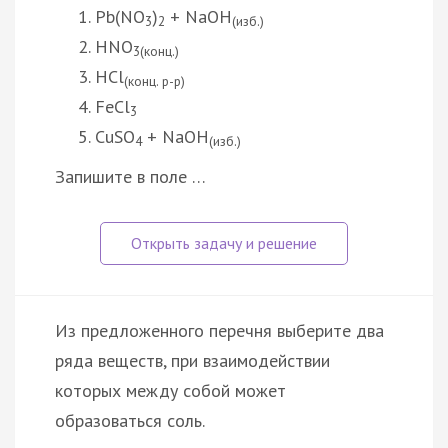
Pb(NO
)
+ NaOH
3
2
(изб.)
HNO
3(конц.)
HCl
(конц. р-р)
FeCl
3
CuSO
+ NaOH
4
(изб.)
Запишите в поле …
Из предложенного перечня выберите два
ряда веществ, при взаимодействии
которых между собой может
образоваться соль.