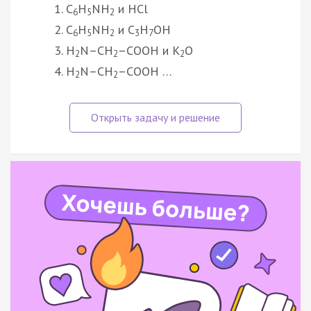
C
H
NH
и HCl
6
5
2
C
H
NH
и C
H
OH
6
5
2
3
7
H
N–CH
–COOH и K
O
2
2
2
H
N–CH
–COOH …
2
2