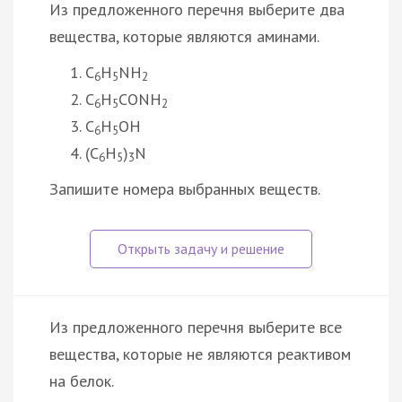
Из предложенного перечня выберите два
вещества, которые являются аминами.
C
H
NH
6
5
2
C
H
CONH
6
5
2
C
H
ОН
6
5
(C
H
)
N
6
5
3
Запишите номера выбранных веществ.
Из предложенного перечня выберите все
вещества, которые не являются реактивом
на белок.