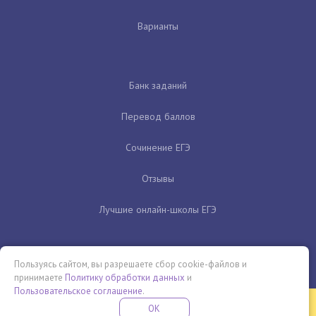
Варианты
Банк заданий
Перевод баллов
Сочинение ЕГЭ
Отзывы
Лучшие онлайн-школы ЕГЭ
Пользуясь сайтом, вы разрешаете сбор cookie-файлов и
принимаете
Политику обработки данных
и
Пользовательское соглашение
.
Бесплатная летняя школа
OK
ПОДРОБНЕЕ