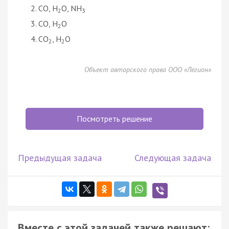
CO, H
O, NH
2
3
CO, H
O
2
CO
, H
O
2
2
Объект авторского права ООО «Легион»
Посмотреть решение
Предыдущая задача
Следующая задача
Вместе с этой задачей также решают: