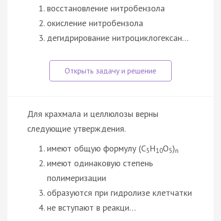
восстановление нитробензола
окисление нитробензола
дегидрирование нитроциклогексан…
Для крахмала и целлюлозы верны
следующие утверждения.
имеют общую формулу (C
H
O
)
5
10
5
n
имеют одинаковую степень
полимеризации
образуются при гидролизе клетчатки
не вступают в реакци…