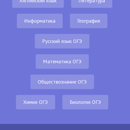
Английский язык
Литература
Информатика
География
Русский язык ОГЭ
Математика ОГЭ
Обществознание ОГЭ
Химия ОГЭ
Биология ОГЭ